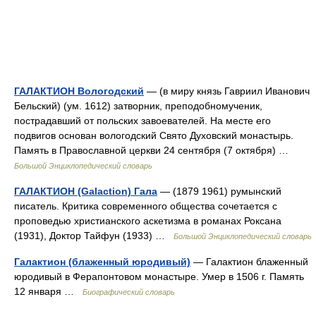
ГАЛАКТИОН Вологодский
— (в миру князь Гавриил Иванович
Бельский) (ум. 1612) затворник, преподобномученик,
пострадавший от польских завоевателей. На месте его
подвигов основан вологодский Свято Духовский монастырь.
Память в Православной церкви 24 сентября (7 октября) …
Большой Энциклопедический словарь
ГАЛАКТИОН (Galaction) Гала
— (1879 1961) румынский
писатель. Критика современного общества сочетается с
проповедью христианского аскетизма в романах Роксана
(1931), Доктор Тайфун (1933) …
Большой Энциклопедический словарь
Галактион (блаженный юродивый)
— Галактион блаженный
юродивый в Ферапонтовом монастыре. Умер в 1506 г. Память
12 января …
Биографический словарь