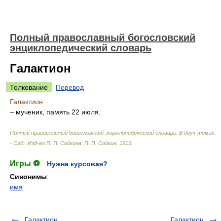
Полный православный богословский
энциклопедический словарь
Галактион
Толкование
Перевод
Галактион
– мученик, память 22 июля.
Полный православный богословский энциклопедический словарь. В двух томах.
- Спб.: Изд-во П. П. Сойкина
.
П. П. Сойкин
.
1913
.
Игры ⚽
Нужна курсовая?
Синонимы
:
имя
Галактион
Галактион