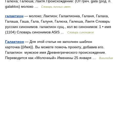
Галюха; Галюша; Лактя.Происхождение: (От греч. gala (род. п.
galaktos) молоко …
Словарь личных имен
галактион
— молоко; Лактион; Галактионка, Галаня, Галаха,
Галаша, Гаша, Гала, Галуня, Галюха, Галюша, Лактя Словарь
русских синонимов. галактион сущ., кол во синонимов: 1 • имя
(1104) Словарь синонимов ASIS …
Словарь синонимов
Галактион
— Для этой статьи не заполнен шаблон
карточка {{Имя}}. Вы можете помочь проекту, добавив его.
Галактион мужское имя Древнегреческого происхождение.
Переводится как «Молочный» Именины 25 января …
Википедия