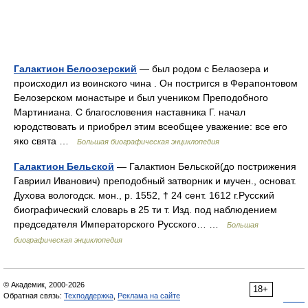
Галактион Белоозерский
— был родом с Белаозера и
происходил из воинского чина . Он постригся в Ферапонтовом
Белозерском монастыре и был учеником Преподобного
Мартиниана. С благословения наставника Г. начал
юродствовать и приобрел этим всеобщее уважение: все его
яко свята …
Большая биографическая энциклопедия
Галактион Бельской
— Галактион Бельской(до пострижения
Гавриил Иванович) преподобный затворник и мучен., основат.
Духова вологодск. мон., р. 1552, † 24 сент. 1612 г.Русский
биографический словарь в 25 ти т. Изд. под наблюдением
председателя Императорского Русского… …
Большая
биографическая энциклопедия
© Академик, 2000-2026
18+
Обратная связь:
Техподдержка
,
Реклама на сайте